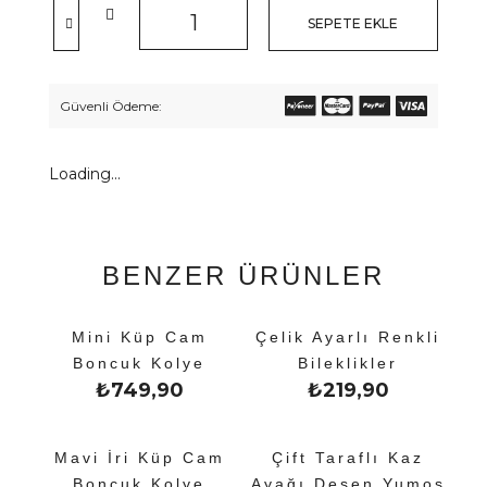
SEPETE EKLE
Güvenli Ödeme:
Loading...
BENZER ÜRÜNLER
Mini Küp Cam
Çelik Ayarlı Renkli
Boncuk Kolye
Bileklikler
₺
749,90
₺
219,90
Mavi İri Küp Cam
Çift Taraflı Kaz
Boncuk Kolye
Ayağı Desen Yumoş