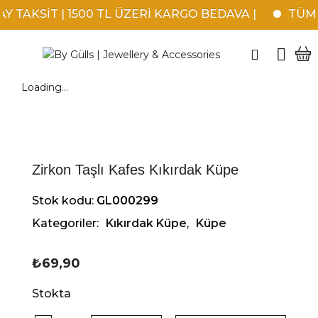
 TAKSİT | 1500 TL ÜZERİ KARGO BEDAVA |
TÜM K
Loading...
Zirkon Taşlı Kafes Kıkırdak Küpe
Stok kodu:
GL000299
Kategoriler:
Kıkırdak Küpe
,
Küpe
₺
69,90
Stokta