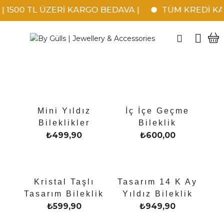
1500 TL ÜZERİ KARGO BEDAVA |
TÜM KREDİ KARTL
Mini Yıldız
İç İçe Geçme
Bileklikler
Bileklik
₺
499,90
₺
600,00
Kristal Taşlı
Tasarım 14 K Ay
Tasarım Bileklik
Yıldız Bileklik
₺
599,90
₺
949,90