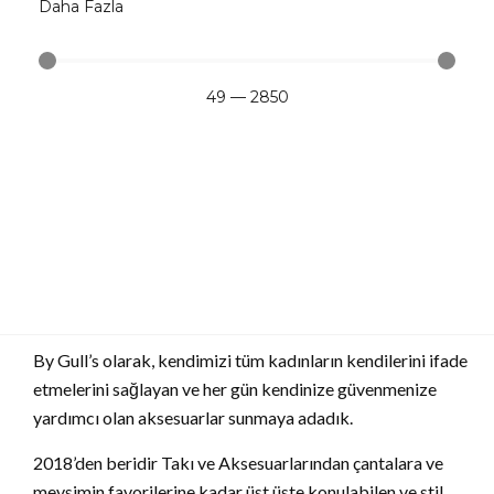
Daha Fazla
49
—
2850
By Gull’s olarak, kendimizi tüm kadınların kendilerini ifade
etmelerini sağlayan ve her gün kendinize güvenmenize
yardımcı olan aksesuarlar sunmaya adadık.
2018’den beridir Takı ve Aksesuarlarından çantalara ve
mevsimin favorilerine kadar üst üste konulabilen ve stil