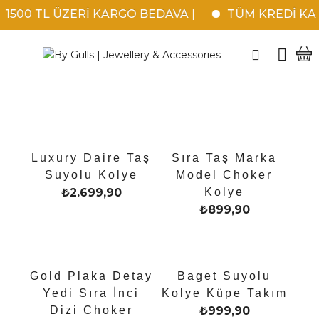
500 TL ÜZERİ KARGO BEDAVA |
TÜM KREDİ KARTLA
Luxury Daire Taş
Sıra Taş Marka
Suyolu Kolye
Model Choker
₺
2.699,90
Kolye
₺
899,90
Gold Plaka Detay
Baget Suyolu
Yedi Sıra İnci
Kolye Küpe Takım
Dizi Choker
₺
999,90