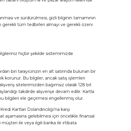
veri tabanı oluşturma ve pazar araştırmalarında
ğlanması ve sürdürülmesi, gizli bilginin tamamının
n gerekli tüm tedbirleri almayı ve gerekli özeni
ilgileriniz hiçbir şekilde sistemimizde
n biri tarayıcınızın en alt satırında bulunan bir
k korunur. Bu bilgiler, ancak satış işlemleri
er alışveriş sitelerimizden bağımsız olarak 128 bit
naylandığı takdirde alışverişe devam edilir. Kartla
u bilgileri ele geçirmesi engellenmiş olur.
redi Kartları Dolandırıcılığı’na karşı
mat aşamasına gelebilmesi için öncelikle finansal
üşteri ile veya ilgili banka ile irtibata