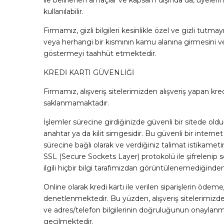
ile belirlenen amaçlar ve kapsam dışında da, üyelerimi
kullanılabilir.
Firmamız, gizli bilgileri kesinlikle özel ve gizli tut
veya herhangi bir kısmının kamu alanına girmesini vey
göstermeyi taahhüt etmektedir.
KREDİ KARTI GÜVENLİĞİ
Firmamız, alışveriş sitelerimizden alışveriş yapan kred
saklanmamaktadır.
İşlemler sürecine girdiğinizde güvenli bir sitede oldu
anahtar ya da kilit simgesidir. Bu güvenli bir internet
sürecine bağlı olarak ve verdiğiniz talimat istikametinde 
SSL (Secure Sockets Layer) protokolü ile şifrelenip sorg
ilgili hiçbir bilgi tarafımızdan görüntülenemediğinde
Online olarak kredi kartı ile verilen siparişlerin ödeme/
denetlenmektedir. Bu yüzden, alışveriş sitelerimizden 
ve adres/telefon bilgilerinin doğruluğunun onaylanması 
geçilmektedir.