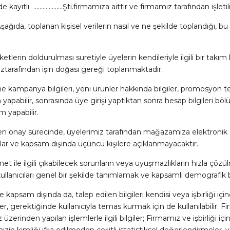
ayıtlı ……………….Şti.firmamıza aittir ve firmamız tarafından işletili
 Aşağıda, toplanan kişisel verilerin nasıl ve ne şekilde toplandığı, 
in doldurulması suretiyle üyelerin kendileriyle ilgili bir takım kişis
ztarafından işin doğası gereği toplanmaktadır.
ampanya bilgileri, yeni ürünler hakkında bilgiler, promosyon teklif
pabilir, sonrasında üye girişi yaptıktan sonra hesap bilgileri böl
m yapabilir.
 onay sürecinde, üyelerimiz tarafından mağazamıza elektronik orta
çlar ve kapsam dışında üçüncü kişilere açıklanmayacaktır.
et ile ilgili çıkabilecek sorunların veya uyuşmazlıkların hızla çözü
lanıcıları genel bir şekilde tanımlamak ve kapsamlı demografik bil
kapsam dışında da, talep edilen bilgileri kendisi veya işbirliği iç
er, gerektiğinde kullanıcıyla temas kurmak için de kullanılabilir. F
zerinden yapılan işlemlerle ilgili bilgiler; Firmamız ve işbirliği iç