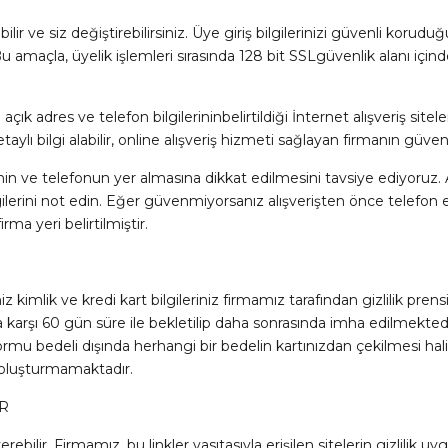
r ve siz değiştirebilirsiniz. Üye giriş bilgilerinizi güvenli koruduğu
 amaçla, üyelik işlemleri sırasında 128 bit SSLgüvenlik alanı için
açık adres ve telefon bilgilerininbelirtildiği İnternet alışveriş si
lı bilgi alabilir, online alışveriş hizmeti sağlayan firmanın güvenir
sinin ve telefonun yer almasına dikkat edilmesini tavsiye ediyoruz.
ilerini not edin. Eğer güvenmiyorsanız alışverişten önce telefon 
rma yeri belirtilmiştir.
kimlik ve kredi kart bilgileriniz firmamız tarafından gizlilik prens
a karşı 60 gün süre ile bekletilip daha sonrasında imha edilmektedir.
rmu bedeli dışında herhangi bir bedelin kartınızdan çekilmesi hali
k oluşturmamaktadır.
R
bilir. Firmamız, bu linkler vasıtasıyla erişilen sitelerin gizlilik uy