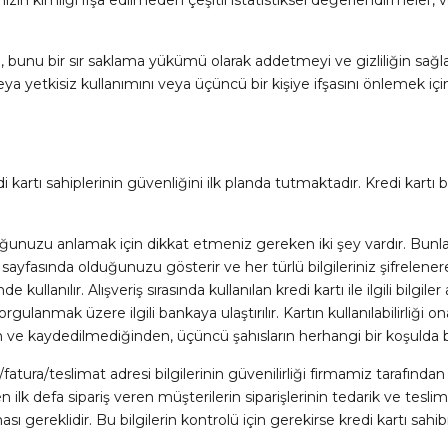
zin kimliği ifşa edilmeden çeşitli istatistiksel değerlendirmeler, 
mayı, bunu bir sır saklama yükümü olarak addetmeyi ve gizliliğin sa
a yetkisiz kullanımını veya üçüncü bir kişiye ifşasını önlemek içi
i kartı sahiplerinin güvenliğini ilk planda tutmaktadır. Kredi kartı b
ğunuzu anlamak için dikkat etmeniz gereken iki şey vardır. Bunlarda
 sayfasında olduğunuzu gösterir ve her türlü bilgileriniz şifrelenere
kullanılır. Alışveriş sırasında kullanılan kredi kartı ile ilgili bilgil
ulanmak üzere ilgili bankaya ulaştırılır. Kartın kullanılabilirliği o
n ve kaydedilmediğinden, üçüncü şahısların herhangi bir koşulda b
fatura/teslimat adresi bilgilerinin güvenilirliği firmamiz tarafından K
ilk defa sipariş veren müşterilerin siparişlerinin tedarik ve tesli
gereklidir. Bu bilgilerin kontrolü için gerekirse kredi kartı sahibi m