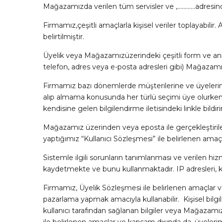
Mağazamızda verilen tüm servisler ve ,…………adresinde k
Firmamız,çeşitli amaçlarla kişisel veriler toplayabilir.
belirtilmiştir.
Üyelik veya Mağazamızüzerindeki çeşitli form ve anketler
telefon, adres veya e-posta adresleri gibi) Mağazamı
Firmamız bazı dönemlerde müşterilerine ve üyelerine k
alıp almama konusunda her türlü seçimi üye olurken ya
kendisine gelen bilgilendirme iletisindeki linkle bildiri
Mağazamız üzerinden veya eposta ile gerçekleştirilen
yaptığımız “Kullanıcı Sözleşmesi” ile belirlenen ama
Sistemle ilgili sorunların tanımlanması ve verilen hizm
kaydetmekte ve bunu kullanmaktadır. IP adresleri, kul
Firmamız, Üyelik Sözleşmesi ile belirlenen amaçlar ve 
pazarlama yapmak amacıyla kullanabilir. Kişisel bilgil
kullanıcı tarafından sağlanan bilgiler veya Mağazamız ü