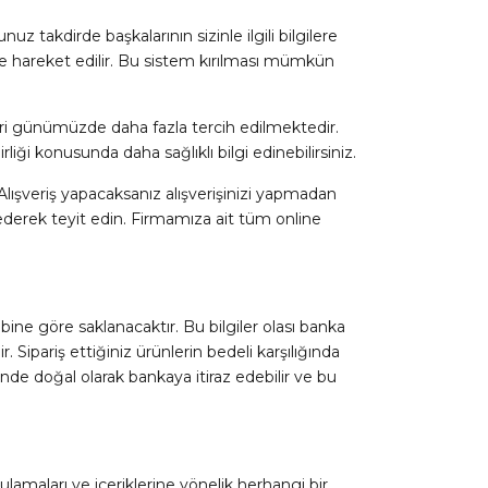
nuz takdirde başkalarının sizinle ilgili bilgilere
de hareket edilir. Bu sistem kırılması mümkün
teleri günümüzde daha fazla tercih edilmektedir.
liği konusunda daha sağlıklı bilgi edinebilirsiniz.
 Alışveriş yapacaksanız alışverişinizi yapmadan
ederek teyit edin. Firmamıza ait tüm online
ibine göre saklanacaktır. Bu bilgiler olası banka
 Sipariş ettiğiniz ürünlerin bedeli karşılığında
nde doğal olarak bankaya itiraz edebilir ve bu
gulamaları ve içeriklerine yönelik herhangi bir