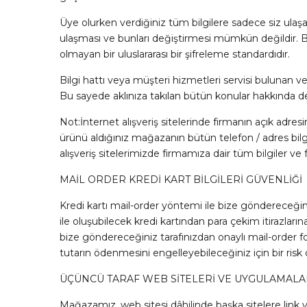
Üye olurken verdiğiniz tüm bilgilere sadece siz ulaşabili
ulaşması ve bunları değiştirmesi mümkün değildir. Bu
olmayan bir uluslararası bir şifreleme standardıdır.
Bilgi hattı veya müşteri hizmetleri servisi bulunan ve 
Bu sayede aklınıza takılan bütün konular hakkında detay
Not:İnternet alışveriş sitelerinde firmanın açık adre
ürünü aldığınız mağazanın bütün telefon / adres bilg
alışveriş sitelerimizde firmamıza dair tüm bilgiler ve fi
MAİL ORDER KREDİ KART BİLGİLERİ GÜVENLİĞİ
Kredi kartı mail-order yöntemi ile bize göndereceğiniz 
ile oluşubilecek kredi kartından para çekim itirazların
bize göndereceğiniz tarafınızdan onaylı mail-order fo
tutarın ödenmesini engelleyebileceğiniz için bir ris
ÜÇÜNCÜ TARAF WEB SİTELERİ VE UYGULAMALA
Mağazamız, web sitesi dâhilinde başka sitelere link vere