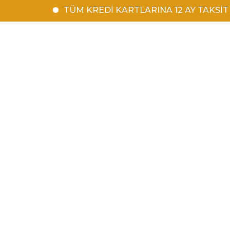
TÜM KREDİ KARTLARINA 12 AY TAKSİT | 1500