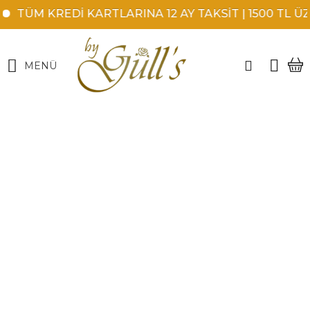
TÜM KREDİ KARTLARINA 12 AY TAKSİT | 1500 TL ÜZE
MENÜ