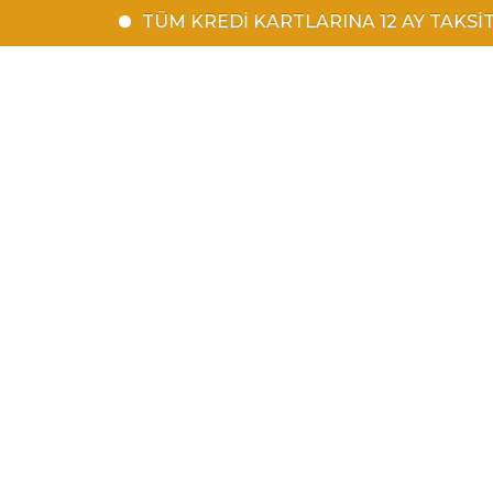
TÜM KREDİ KARTLARINA 12 AY TAKSİT | 15