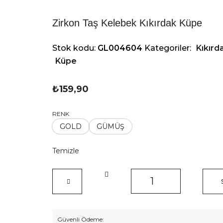
Zirkon Taş Kelebek Kıkırdak Küpe
Stok kodu:
GL004604
Kategoriler:
Kıkırd
Küpe
₺
159,90
RENK
GOLD
GÜMÜŞ
Temizle
Zirkon
Taş
Kelebek
Kıkırdak
Küpe
Güvenli Ödeme: