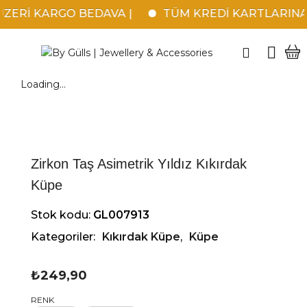
ÜZERİ KARGO BEDAVA |
TÜM KREDİ KARTLARINA 12
Loading...
Zirkon Taş Asimetrik Yıldız Kıkırdak
Küpe
Stok kodu:
GL007913
Kategoriler:
Kıkırdak Küpe
,
Küpe
₺
249,90
RENK