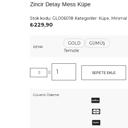
Zincir Detay Mess Küpe
Stok kodu:
GL006018
Kategoriler:
Küpe
,
Minimal
₺
229,90
GOLD
GÜMÜŞ
RENK
Temizle
Zincir
Detay
SEPETE EKLE
Mess
Küpe
adet
Güvenli Ödeme: