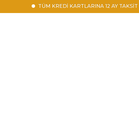
TÜM KREDİ KARTLARINA 12 AY TAKSİT | 1500