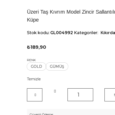
Üzeri Taş Kıvrım Model Zincir Sallantıl
Küpe
Stok kodu:
GL004992
Kategoriler:
Kıkırd
₺
189,90
RENK
GOLD
GÜMÜŞ
Temizle
Üzeri
Taş
Kıvrım
Model
Zincir
Güvenli Ödeme: