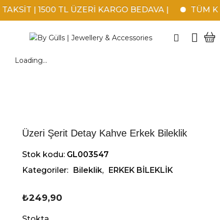
AKSİT | 1500 TL ÜZERİ KARGO BEDAVA |
TÜM KRE
Loading...
Üzeri Şerit Detay Kahve Erkek Bileklik
Stok kodu:
GL003547
Kategoriler:
Bileklik
,
ERKEK BİLEKLİK
₺
249,90
Stokta