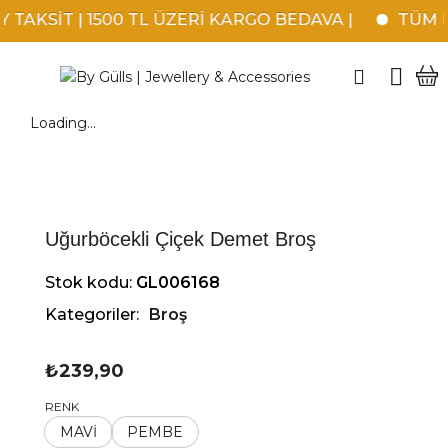
TAKSİT | 1500 TL ÜZERİ KARGO BEDAVA |
TÜM KR
Loading...
Uğurböcekli Çiçek Demet Broş
Stok kodu:
GL006168
Kategoriler:
Broş
₺
239,90
RENK
MAVİ
PEMBE