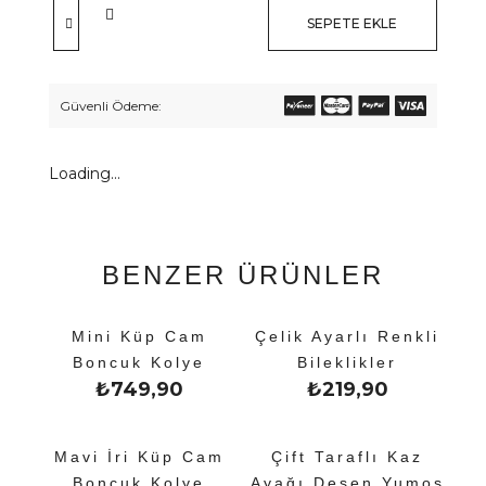
SEPETE EKLE
Güvenli Ödeme:
Loading...
BENZER ÜRÜNLER
Mini Küp Cam
Çelik Ayarlı Renkli
Boncuk Kolye
Bileklikler
₺
749,90
₺
219,90
Mavi İri Küp Cam
Çift Taraflı Kaz
Boncuk Kolye
Ayağı Desen Yumoş