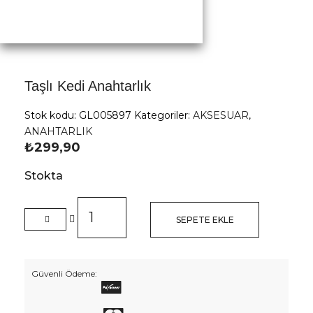
Loading...
Taşlı Kedi Anahtarlık
Stok kodu:
GL005897
Kategoriler:
AKSESUAR
,
ANAHTARLIK
₺
299,90
Stokta
Taşlı
Kedi
SEPETE EKLE
Anahtarlık
adet
Güvenli Ödeme: