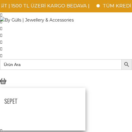
 | 1500 TL ÜZERİ KARGO BEDAVA |
TÜM KREDİ KA
Skip
to
content
SEAR
Search
for:
SEPET