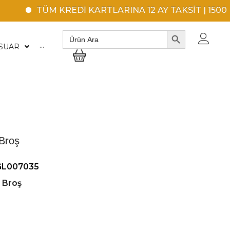
TÜM KREDİ KARTLARINA 12 AY TAKSİT | 1500 TL ÜZ
SEARCH BUTTON
Search
for:
SUAR
···
 Broş
GL007035
Broş