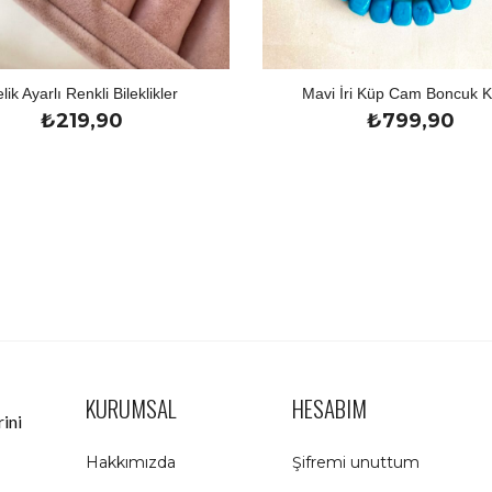
lik Ayarlı Renkli Bileklikler
Mavi İri Küp Cam Boncuk K
₺
219,90
₺
799,90
KURUMSAL
HESABIM
rini
Hakkımızda
Şifremi unuttum