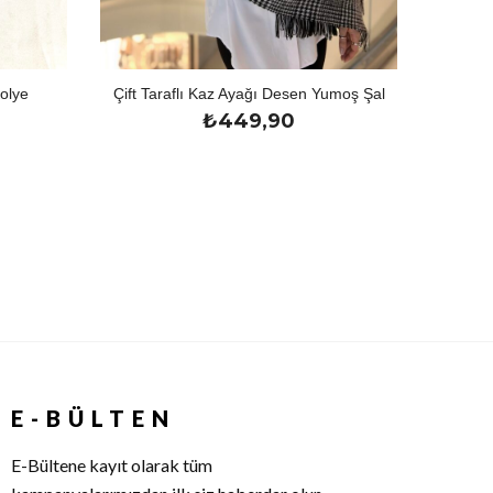
olye
Çift Taraflı Kaz Ayağı Desen Yumoş Şal
₺
449,90
E-BÜLTEN
E-Bültene kayıt olarak tüm