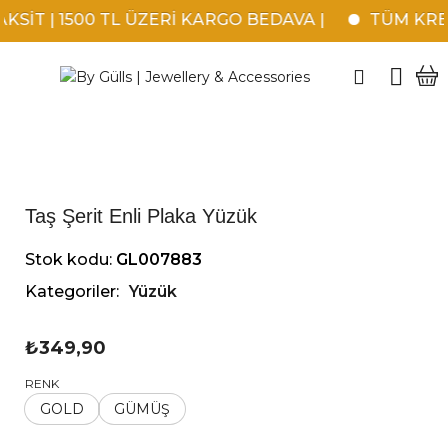
SİT | 1500 TL ÜZERİ KARGO BEDAVA |
TÜM KREDİ
Taş Şerit Enli Plaka Yüzük
Stok kodu:
GL007883
Kategoriler:
Yüzük
₺
349,90
RENK
GOLD
GÜMÜŞ