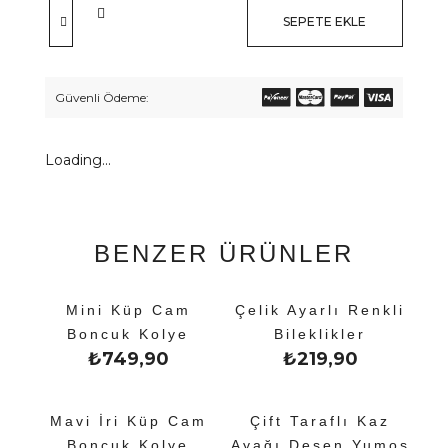
SEPETE EKLE
Güvenli Ödeme:
Loading...
BENZER ÜRÜNLER
Mini Küp Cam
Çelik Ayarlı Renkli
Boncuk Kolye
Bileklikler
₺
749,90
₺
219,90
Mavi İri Küp Cam
Çift Taraflı Kaz
Boncuk Kolye
Ayağı Desen Yumoş