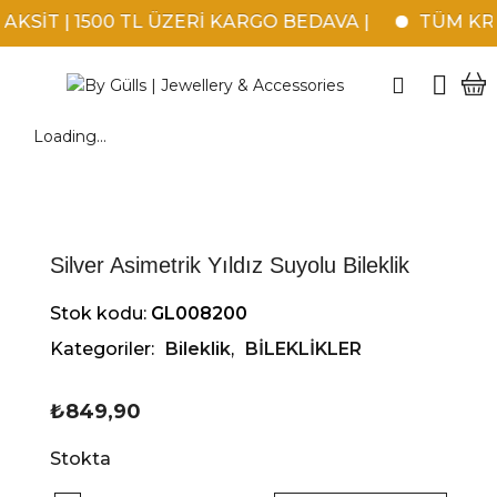
KSİT | 1500 TL ÜZERİ KARGO BEDAVA |
TÜM KRED
Loading...
Silver Asimetrik Yıldız Suyolu Bileklik
Stok kodu:
GL008200
Kategoriler:
Bileklik
,
BİLEKLİKLER
₺
849,90
Stokta