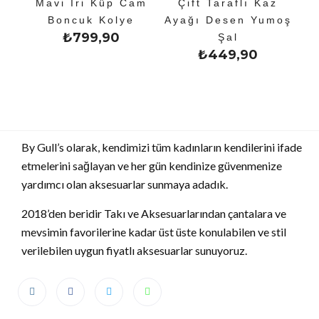
Mavi İri Küp Cam
Çift Taraflı Kaz
Boncuk Kolye
Ayağı Desen Yumoş
₺
799,90
Şal
₺
449,90
By Gull’s olarak, kendimizi tüm kadınların kendilerini ifade
etmelerini sağlayan ve her gün kendinize güvenmenize
yardımcı olan aksesuarlar sunmaya adadık.
2018’den beridir Takı ve Aksesuarlarından çantalara ve
mevsimin favorilerine kadar üst üste konulabilen ve stil
verilebilen uygun fiyatlı aksesuarlar sunuyoruz.