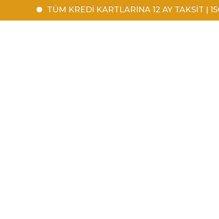
TÜM KREDİ KARTLARINA 12 AY TAKSİT | 1500 TL