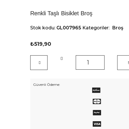
Renkli Taşlı Bisiklet Broş
Stok kodu:
GL007965
Kategoriler:
Broş
₺
519,90
Renkli
Taşlı
Bisiklet
Broş
adet
Güvenli Ödeme: