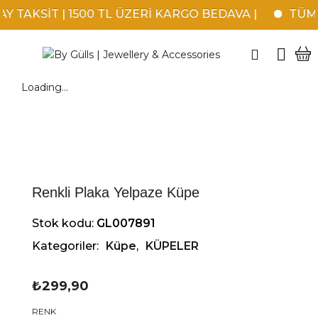
 TAKSİT | 1500 TL ÜZERİ KARGO BEDAVA |
TÜM K
Loading...
Renkli Plaka Yelpaze Küpe
Stok kodu:
GL007891
Kategoriler:
Küpe
,
KÜPELER
₺
299,90
RENK