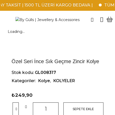
 TAKSİT | 1500 TL ÜZERİ KARGO BEDAVA |
TÜM K
Loading...
Özel Seri İnce Sık Geçme Zincir Kolye
Stok kodu:
GL008317
Kategoriler:
Kolye
,
KOLYELER
₺
249,90
SEPETE EKLE