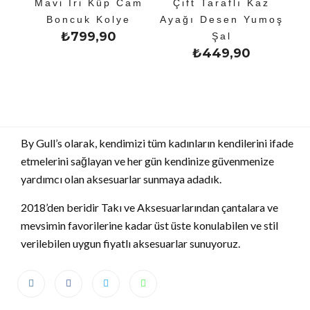
Mavi İri Küp Cam
Çift Taraflı Kaz
Boncuk Kolye
Ayağı Desen Yumoş
₺
799,90
Şal
₺
449,90
By Gull’s olarak, kendimizi tüm kadınların kendilerini ifade
etmelerini sağlayan ve her gün kendinize güvenmenize
yardımcı olan aksesuarlar sunmaya adadık.
2018’den beridir Takı ve Aksesuarlarından çantalara ve
mevsimin favorilerine kadar üst üste konulabilen ve stil
verilebilen uygun fiyatlı aksesuarlar sunuyoruz.