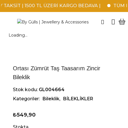
TAKSİT | 1500 TL ÜZERİ KARGO BEDAVA |
TÜM KR
Loading...
Ortası Zümrüt Taş Taasarım Zincir
Bileklik
Stok kodu:
GL004664
Kategoriler:
Bileklik
,
BİLEKLİKLER
₺
549,90
Stokta