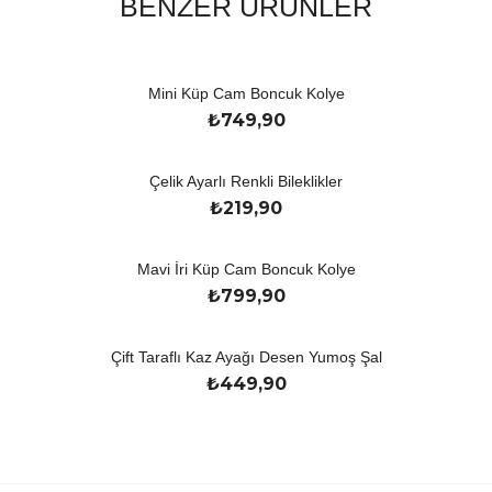
BENZER ÜRÜNLER
Mini Küp Cam Boncuk Kolye
₺
749,90
Çelik Ayarlı Renkli Bileklikler
₺
219,90
Mavi İri Küp Cam Boncuk Kolye
₺
799,90
Çift Taraflı Kaz Ayağı Desen Yumoş Şal
₺
449,90