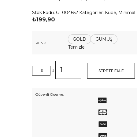
Stok kodu:
GL004652
Kategoriler:
Küpe
,
Minimal
₺
199,90
GOLD
GÜMÜŞ
RENK
Temizle
Ortası
Taş
SEPETE EKLE
Plaka
Çiçek
Küpe
Güvenli Ödeme:
adet