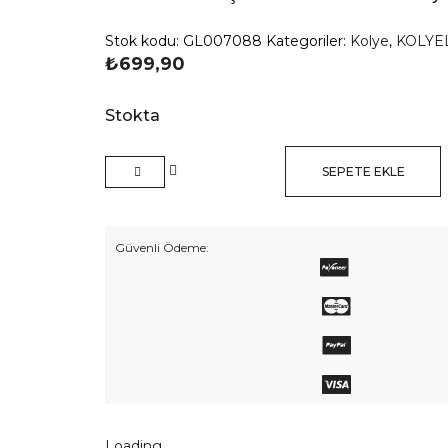
Stok kodu:
GL007088
Kategoriler:
Kolye
,
KOLYE
₺
699,90
Stokta
SEPETE EKLE
Murano
Güneş
Sallantılı
Güvenli Ödeme:
Turuncu
Kolye
adet
Loading...