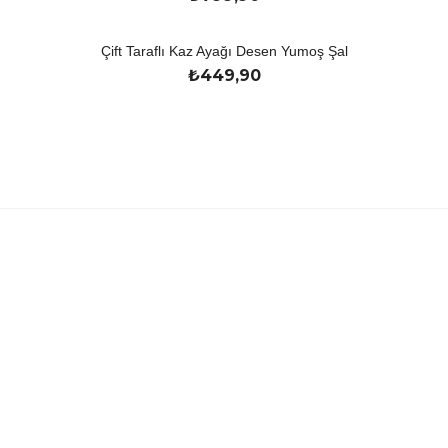
Çift Taraflı Kaz Ayağı Desen Yumoş Şal
₺
449,90