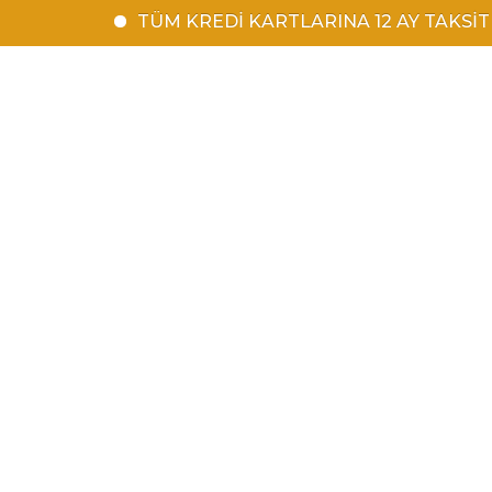
TÜM KREDİ KARTLARINA 12 AY TAKSİT | 1500