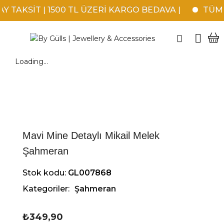
 TAKSİT | 1500 TL ÜZERİ KARGO BEDAVA |
TÜM K
Loading...
Mavi Mine Detaylı Mikail Melek
Şahmeran
Stok kodu:
GL007868
Kategoriler:
Şahmeran
₺
349,90