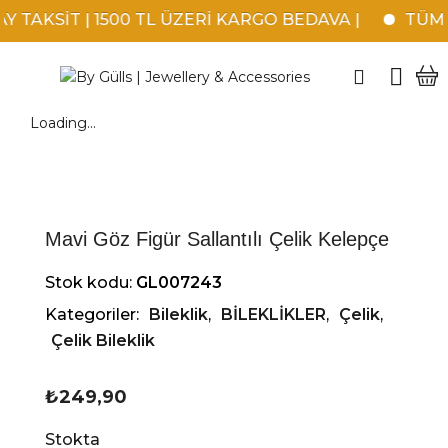
 TAKSİT | 1500 TL ÜZERİ KARGO BEDAVA |
TÜM K
Loading...
Mavi Göz Figür Sallantılı Çelik Kelepçe
Stok kodu:
GL007243
Kategoriler:
Bileklik
,
BİLEKLİKLER
,
Çelik
,
Çelik Bileklik
₺
249,90
Stokta