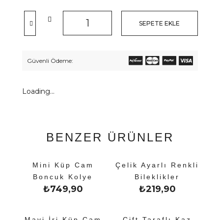
SEPETE EKLE
Güvenli Ödeme:
Loading...
BENZER ÜRÜNLER
Mini Küp Cam
Çelik Ayarlı Renkli
Boncuk Kolye
Bileklikler
₺
749,90
₺
219,90
Mavi İri Küp Cam
Çift Taraflı Kaz