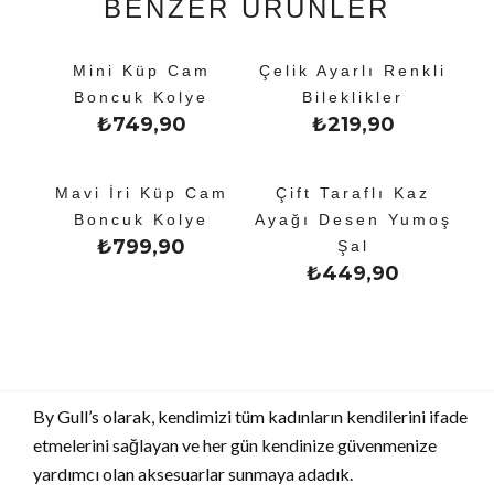
BENZER ÜRÜNLER
Mini Küp Cam
Çelik Ayarlı Renkli
Boncuk Kolye
Bileklikler
₺
749,90
₺
219,90
Mavi İri Küp Cam
Çift Taraflı Kaz
Boncuk Kolye
Ayağı Desen Yumoş
₺
799,90
Şal
₺
449,90
By Gull’s olarak, kendimizi tüm kadınların kendilerini ifade
etmelerini sağlayan ve her gün kendinize güvenmenize
yardımcı olan aksesuarlar sunmaya adadık.