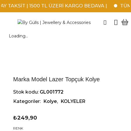
 TAKSİT | 1500 TL ÜZERİ KARGO BEDAVA |
TÜM K
Loading...
Marka Model Lazer Topçuk Kolye
Stok kodu:
GL001772
Kategoriler:
Kolye
,
KOLYELER
₺
249,90
RENK