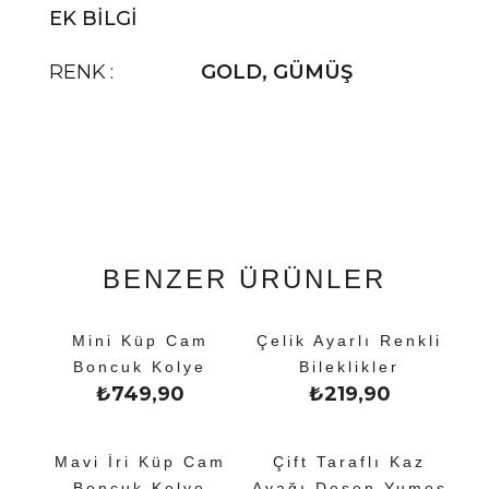
EK BILGI
RENK
GOLD
,
GÜMÜŞ
BENZER ÜRÜNLER
Mini Küp Cam
Çelik Ayarlı Renkli
Boncuk Kolye
Bileklikler
₺
749,90
₺
219,90
Mavi İri Küp Cam
Çift Taraflı Kaz
Boncuk Kolye
Ayağı Desen Yumoş