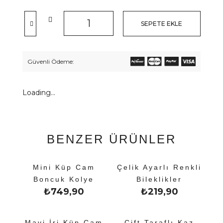
SEPETE EKLE
Güvenli Ödeme:
Loading...
BENZER ÜRÜNLER
Mini Küp Cam
Çelik Ayarlı Renkli
Boncuk Kolye
Bileklikler
₺
749,90
₺
219,90
Mavi İri Küp Cam
Çift Taraflı Kaz