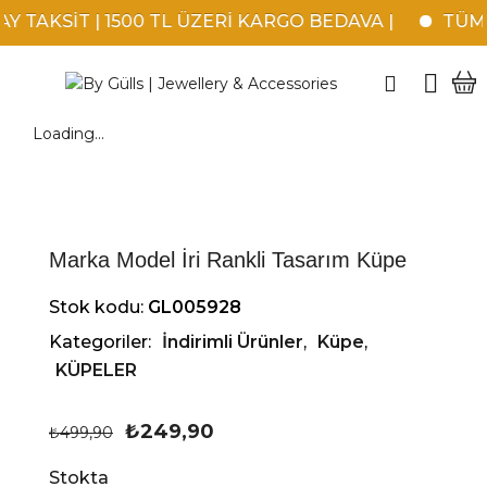
 TAKSİT | 1500 TL ÜZERİ KARGO BEDAVA |
TÜM K
Loading...
Marka Model İri Rankli Tasarım Küpe
Stok kodu:
GL005928
Kategoriler:
İndirimli Ürünler
,
Küpe
,
KÜPELER
₺
249,90
₺
499,90
Stokta