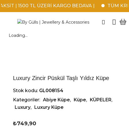
SİT | 1500 TL ÜZERİ KARGO BEDAVA |
TÜM KREDİ
Loading...
Luxury Zincir Püskül Taşlı Yıldız Küpe
Stok kodu:
GL008154
Kategoriler:
Abiye Küpe
,
Küpe
,
KÜPELER
,
Luxury
,
Luxury Küpe
₺
749,90