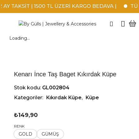
Y TAKSİT | 1500 TL ÜZERİ KARGO BEDAVA |
TÜM 
Loading...
Kenarı İnce Taş Baget Kıkırdak Küpe
Stok kodu:
GL002804
Kategoriler:
Kıkırdak Küpe
,
Küpe
₺
149,90
RENK
GOLD
GÜMÜŞ