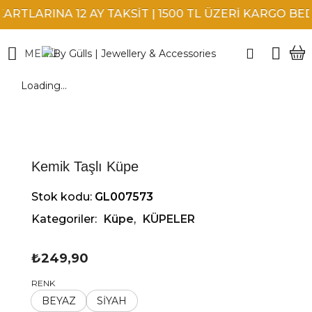
RTLARINA 12 AY TAKSİT | 1500 TL ÜZERİ KARGO BEDA
MENÜ
Loading...
Kemik Taşlı Küpe
Stok kodu:
GL007573
Kategoriler:
Küpe
,
KÜPELER
₺
249,90
RENK
BEYAZ
SİYAH