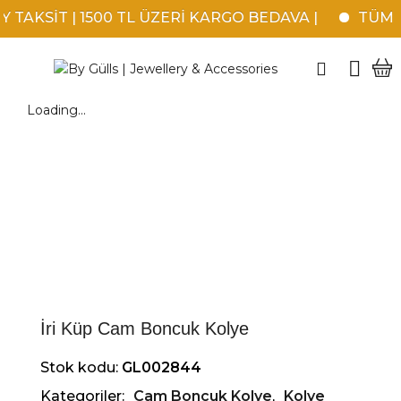
TAKSİT | 1500 TL ÜZERİ KARGO BEDAVA |
TÜM KR
Loading...
İri Küp Cam Boncuk Kolye
Stok kodu:
GL002844
Kategoriler:
Cam Boncuk Kolye
,
Kolye