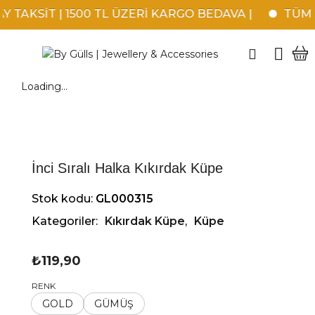
 TAKSİT | 1500 TL ÜZERİ KARGO BEDAVA |
TÜM K
Loading...
İnci Sıralı Halka Kıkırdak Küpe
Stok kodu:
GL000315
Kategoriler:
Kıkırdak Küpe
,
Küpe
₺
119,90
RENK
GOLD
GÜMÜŞ