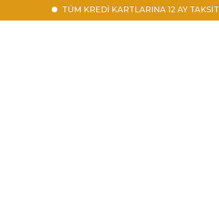
TÜM KREDİ KARTLARINA 12 AY TAKSİT | 1500