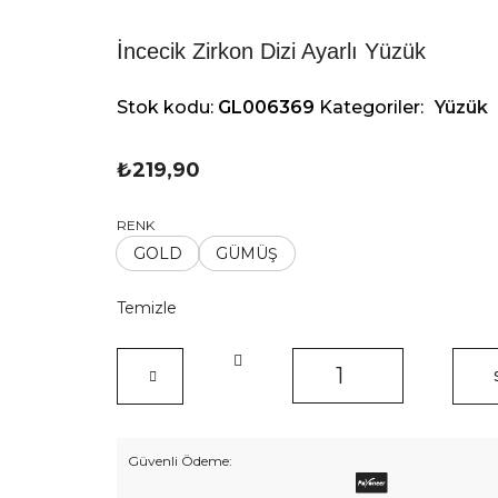
İncecik Zirkon Dizi Ayarlı Yüzük
Stok kodu:
GL006369
Kategoriler:
Yüzük
₺
219,90
RENK
GOLD
GÜMÜŞ
Temizle
İncecik
Zirkon
Dizi
Ayarlı
Yüzük
Güvenli Ödeme:
adet