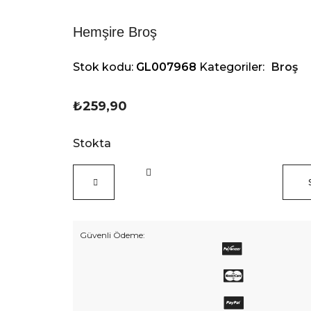
Hemşire Broş
Stok kodu:
GL007968
Kategoriler:
Broş
₺
259,90
Stokta
Hemşire
Broş
adet
Güvenli Ödeme: