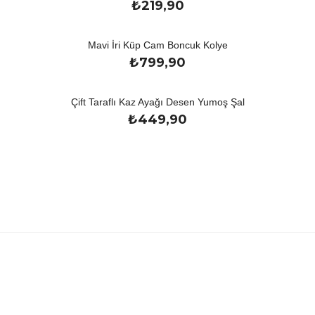
₺
219,90
Mavi İri Küp Cam Boncuk Kolye
₺
799,90
Çift Taraflı Kaz Ayağı Desen Yumoş Şal
₺
449,90