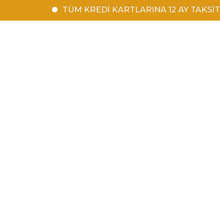
TÜM KREDİ KARTLARINA 12 AY TAKSİT | 1500