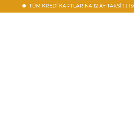
TÜM KREDİ KARTLARINA 12 AY TAKSİT | 1500 TL