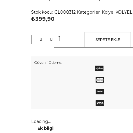
Stok kodu:
GL008312
Kategoriler:
Kolye
,
KOLYEL
₺
399,90
Gümüş
Renk
SEPETE EKLE
İri
Zincir
Kolye
Güvenli Ödeme:
adet
Loading...
Ek bilgi