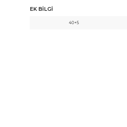
EK BILGI
40+5