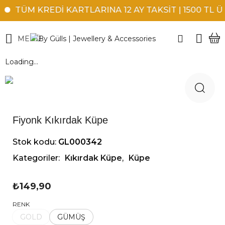
TÜM KREDİ KARTLARINA 12 AY TAKSİT | 1500 TL ÜZ
MENÜ
Loading...
Fiyonk Kıkırdak Küpe
Stok kodu:
GL000342
Kategoriler:
Kıkırdak Küpe
,
Küpe
₺
149,90
RENK
GOLD
GÜMÜŞ