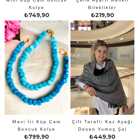
Mini Küp Cam Boncuk
Çelik Ayarlı Renkli
Kolye
Bileklikler
₺
749,90
₺
219,90
Mavi İri Küp Cam
Çift Taraflı Kaz Ayağı
Boncuk Kolye
Desen Yumoş Şal
₺
799,90
₺
449,90