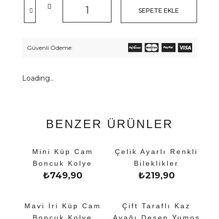
SEPETE EKLE
Güvenli Ödeme:
Loading...
BENZER ÜRÜNLER
Mini Küp Cam
Çelik Ayarlı Renkli
Boncuk Kolye
Bileklikler
₺
749,90
₺
219,90
Mavi İri Küp Cam
Çift Taraflı Kaz
Boncuk Kolye
Ayağı Desen Yumoş