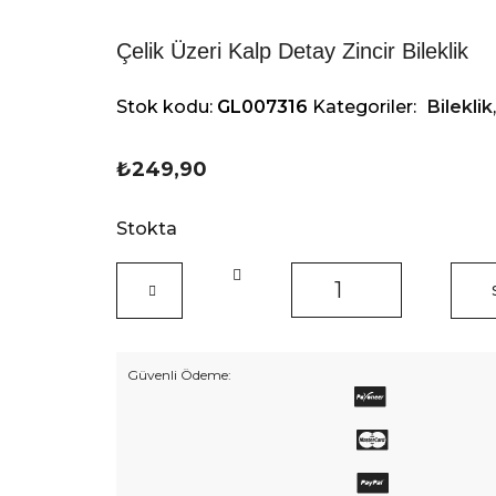
Çelik Üzeri Kalp Detay Zincir Bileklik
Stok kodu:
GL007316
Kategoriler:
Bileklik
₺
249,90
Stokta
Çelik
Üzeri
Kalp
Detay
Zincir
Güvenli Ödeme:
Bileklik
adet