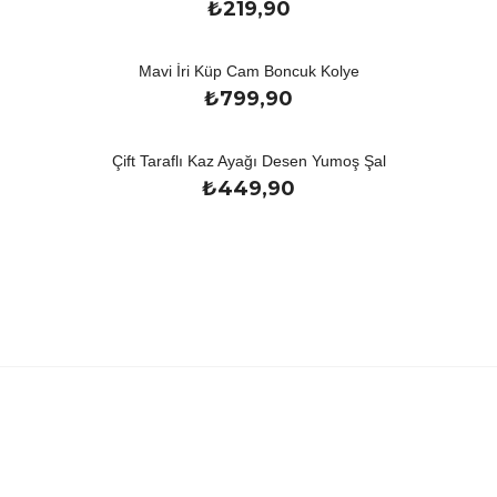
₺
219,90
Mavi İri Küp Cam Boncuk Kolye
₺
799,90
Çift Taraflı Kaz Ayağı Desen Yumoş Şal
₺
449,90