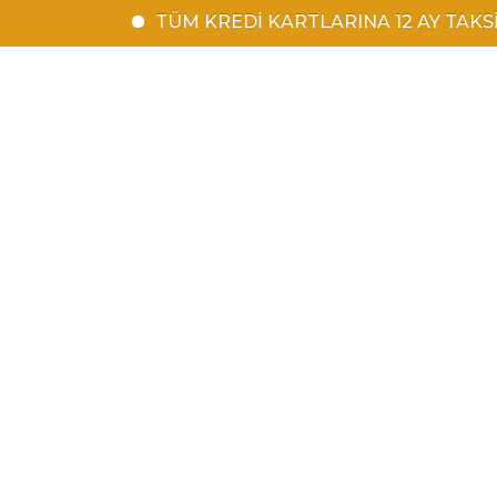
TÜM KREDİ KARTLARINA 12 AY TAKSİT | 150