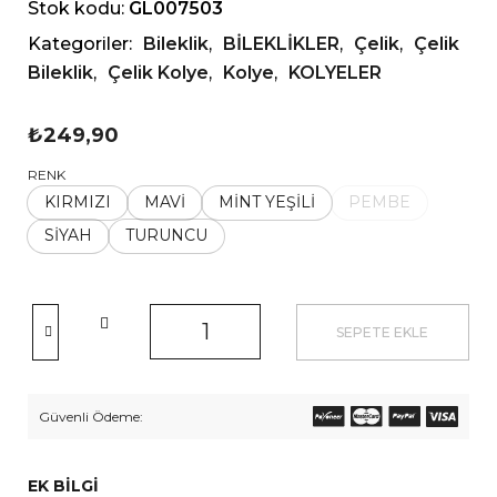
Stok kodu:
GL007503
Kategoriler:
Bileklik
,
BİLEKLİKLER
,
Çelik
,
Çelik
Bileklik
,
Çelik Kolye
,
Kolye
,
KOLYELER
₺
249,90
RENK
KIRMIZI
MAVİ
MİNT YEŞİLİ
PEMBE
SİYAH
TURUNCU
SEPETE EKLE
Güvenli Ödeme:
EK BILGI