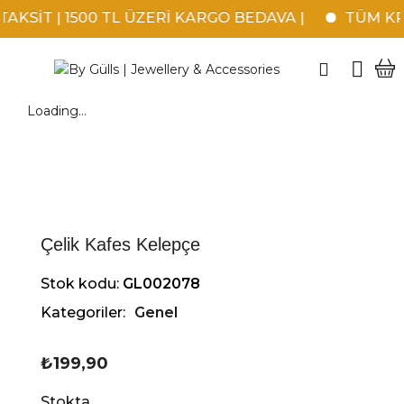
KSİT | 1500 TL ÜZERİ KARGO BEDAVA |
TÜM KRED
Loading...
Çelik Kafes Kelepçe
Stok kodu:
GL002078
Kategoriler:
Genel
₺
199,90
Stokta