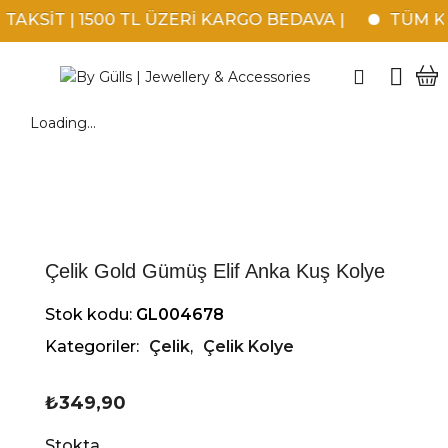
AKSİT | 1500 TL ÜZERİ KARGO BEDAVA |
TÜM KRE
Loading...
Çelik Gold Gümüş Elif Anka Kuş Kolye
Stok kodu:
GL004678
Kategoriler:
Çelik
,
Çelik Kolye
₺
349,90
Stokta