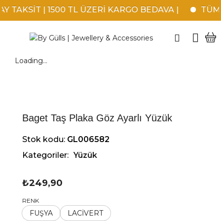
 TAKSİT | 1500 TL ÜZERİ KARGO BEDAVA |
TÜM K
Loading...
Baget Taş Plaka Göz Ayarlı Yüzük
Stok kodu:
GL006582
Kategoriler:
Yüzük
₺
249,90
RENK
FUŞYA
LACİVERT