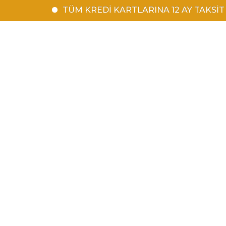
TÜM KREDİ KARTLARINA 12 AY TAKSİT | 1500