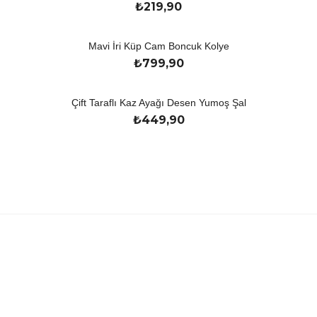
₺
219,90
Mavi İri Küp Cam Boncuk Kolye
₺
799,90
Çift Taraflı Kaz Ayağı Desen Yumoş Şal
₺
449,90