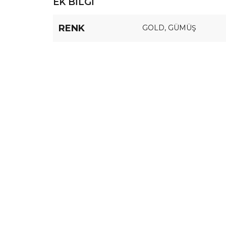
EK BILGI
RENK
GOLD
,
GÜMÜŞ