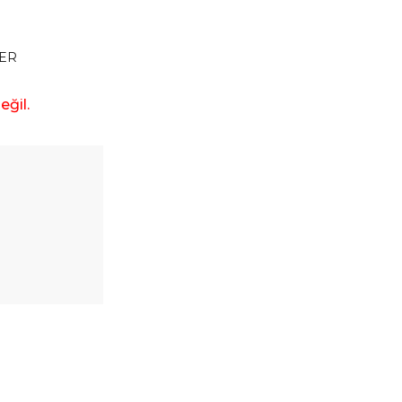
ER
ğil.