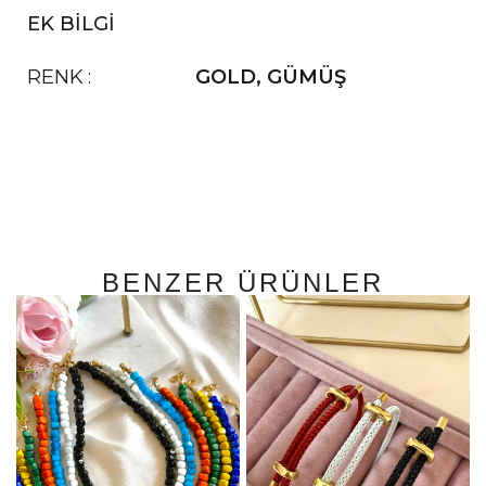
EK BILGI
RENK
GOLD
,
GÜMÜŞ
BENZER ÜRÜNLER