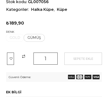
Stok kodu:
GL007056
Kategoriler:
Halka Küpe
,
Küpe
₺
189,90
RENK
GOLD
GÜMÜŞ
SEPETE EKLE
Güvenli Ödeme:
EK BILGI