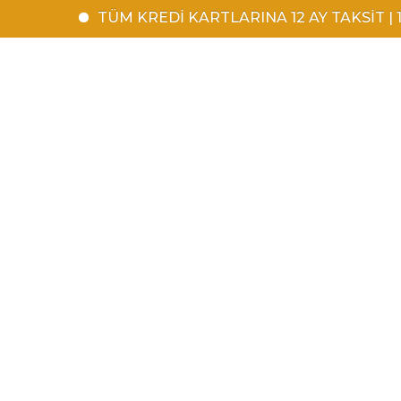
TÜM KREDİ KARTLARINA 12 AY TAKSİT | 1500 T