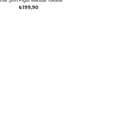
mik Şirin Figür Mandal Tokalar
₺
199,90