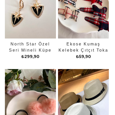
North Star Özel
Ekose Kumaş
Seri Mineli Küpe
Kelebek Çıtçıt Toka
₺
299,90
₺
59,90