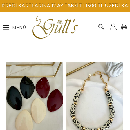
INA 12 AY TAKSİT | 1500 TL ÜZERİ KARGO BEDAVA |
MENÜ