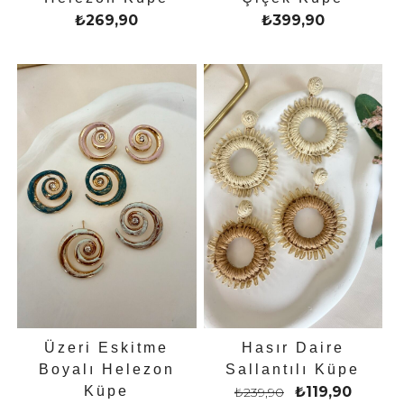
₺
269,90
₺
399,90
Üzeri Eskitme
Hasır Daire
Boyalı Helezon
Sallantılı Küpe
Küpe
₺
119,90
₺
239,90