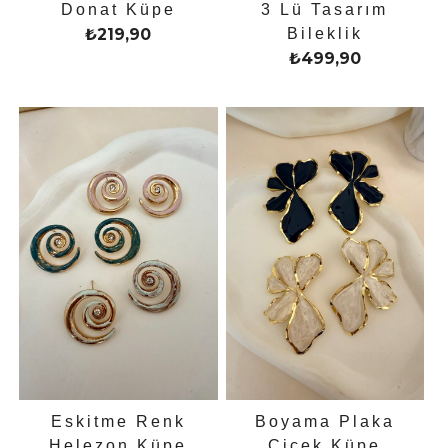
Donat Küpe
3 Lü Tasarım
₺
219,90
Bileklik
₺
499,90
Eskitme Renk
Boyama Plaka
Helezon Küpe
Çiçek Küpe