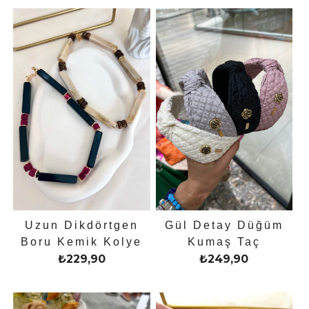
Uzun Dikdörtgen
Gül Detay Düğüm
Boru Kemik Kolye
Kumaş Taç
₺
229,90
₺
249,90