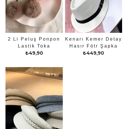
2 Li Peluş Ponpon
Kenarı Kemer Detay
Lastik Toka
Hasır Fötr Şapka
₺
49,90
₺
449,90