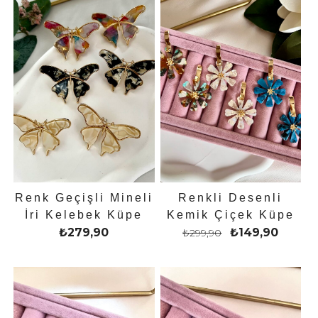
Renk Geçişli Mineli
Renkli Desenli
İri Kelebek Küpe
Kemik Çiçek Küpe
₺
279,90
₺
149,90
₺
299,90