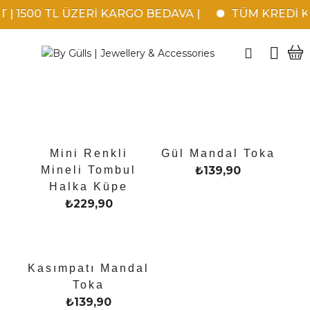
 1500 TL ÜZERİ KARGO BEDAVA |
TÜM KREDİ KART
Mini Renkli
Gül Mandal Toka
Mineli Tombul
₺
139,90
Halka Küpe
₺
229,90
Kasımpatı Mandal
Toka
₺
139,90